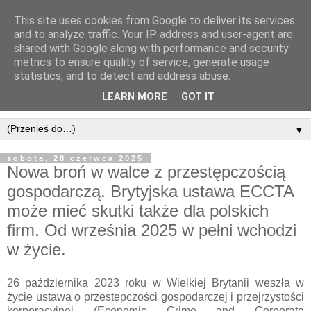
This site uses cookies from Google to deliver its services
Blog o compliance. Prawo i
and to analyze traffic. Your IP address and user-agent are
shared with Google along with performance and security
etyka w biznesie.
metrics to ensure quality of service, generate usage
statistics, and to detect and address abuse.
Prywatny blog autorski Konrada Sędkiewicza
LEARN MORE
GOT IT
▼
sobota, 28 czerwca 2025
Nowa broń w walce z przestępczością
gospodarczą. Brytyjska ustawa ECCTA
może mieć skutki także dla polskich
firm. Od września 2025 w pełni wchodzi
w życie.
26 października 2023 roku w Wielkiej Brytanii weszła w
życie ustawa o przestępczości gospodarczej i przejrzystości
korporacyjnej (Economic Crime and Corporate