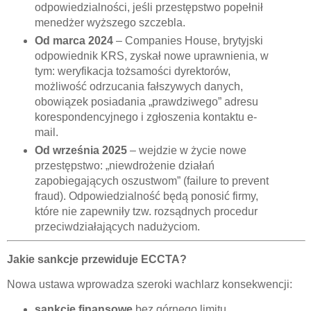
odpowiedzialności, jeśli przestępstwo popełnił
menedżer wyższego szczebla.
Od marca 2024
– Companies House, brytyjski
odpowiednik KRS, zyskał nowe uprawnienia, w
tym: weryfikacja tożsamości dyrektorów,
możliwość odrzucania fałszywych danych,
obowiązek posiadania „prawdziwego” adresu
korespondencyjnego i zgłoszenia kontaktu e-
mail.
Od września 2025
– wejdzie w życie nowe
przestępstwo: „niewdrożenie działań
zapobiegających oszustwom” (failure to prevent
fraud). Odpowiedzialność będą ponosić firmy,
które nie zapewniły tzw. rozsądnych procedur
przeciwdziałających nadużyciom.
Jakie sankcje przewiduje ECCTA?
Nowa ustawa wprowadza szeroki wachlarz konsekwencji:
sankcje finansowe
bez górnego limitu,