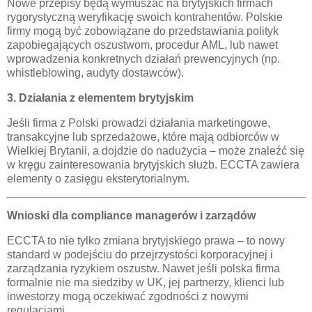
Nowe przepisy będą wymuszać na brytyjskich firmach
rygorystyczną weryfikację swoich kontrahentów. Polskie
firmy mogą być zobowiązane do przedstawiania polityk
zapobiegających oszustwom, procedur AML, lub nawet
wprowadzenia konkretnych działań prewencyjnych (np.
whistleblowing, audyty dostawców).
3. Działania z elementem brytyjskim
Jeśli firma z Polski prowadzi działania marketingowe,
transakcyjne lub sprzedażowe, które mają odbiorców w
Wielkiej Brytanii, a dojdzie do nadużycia – może znaleźć się
w kręgu zainteresowania brytyjskich służb. ECCTA zawiera
elementy o zasięgu eksterytorialnym.
Wnioski dla compliance managerów i zarządów
ECCTA to nie tylko zmiana brytyjskiego prawa – to nowy
standard w podejściu do przejrzystości korporacyjnej i
zarządzania ryzykiem oszustw. Nawet jeśli polska firma
formalnie nie ma siedziby w UK, jej partnerzy, klienci lub
inwestorzy mogą oczekiwać zgodności z nowymi
regulacjami.